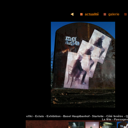
actualité
galerie
eXki -
Eclats -
Exhibition -
Basel Hauptbanhof -
Starlette -
Côté fenêtre -
Q
La fête -
Passages