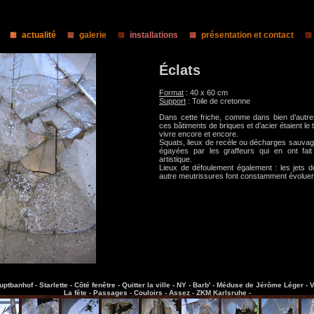
actualité
galerie
installations
présentation et contact
Éclats
Format
: 40 x 60 cm
Support
: Toile de cretonne
Dans cette friche, comme dans bien d’autres
ces bâtiments de briques et d’acier étaient le
vivre encore et encore.
Squats, lieux de recèle ou décharges sauvag
égayées par les graffeurs qui en ont fai
artistique.
Lieux de défoulement également : les jets de
autre meutrissures font constamment évoluer 
uptbanhof -
Starlette -
Côté fenêtre -
Quitter la ville -
NY -
Barb' -
Méduse de Jérôme Léger -
V
La fête -
Passages -
Couloirs -
Assez -
ZKM Karlsruhe -