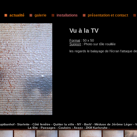
actualité
galerie
installations
présentation et contact
Vu à la TV
Format
: 50 x 50
Support
: Photo sur tôle rouillée
les regards le balayage de l'écran l'attaque de 
uptbanhof -
Starlette -
Côté fenêtre -
Quitter la ville -
NY -
Barb' -
Méduse de Jérôme Léger -
V
La fête -
Passages -
Couloirs -
Assez -
ZKM Karlsruhe -