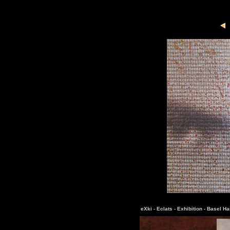
eXki -
Eclats -
Exhibition -
Basel Ha