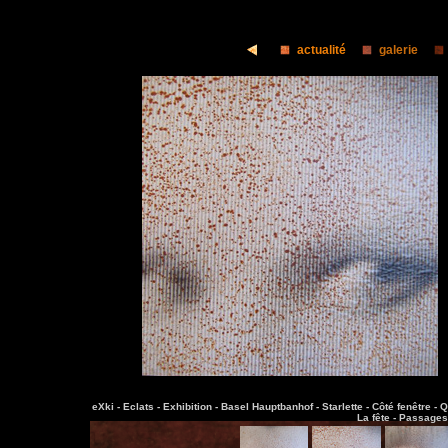
actualité
galerie
eXki -
Eclats -
Exhibition -
Basel Hauptbanhof -
Starlette -
Côté fenêtre -
Q
La fête -
Passages