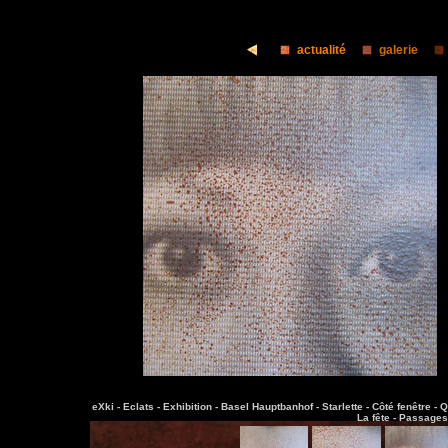
actualité
galerie
eXki -
Eclats -
Exhibition -
Basel Hauptbanhof -
Starlette -
Côté fenêtre -
Q
La fête -
Passages