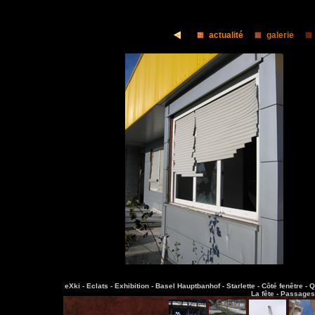
actualité
galerie
eXki -
Eclats -
Exhibition -
Basel Hauptbanhof -
Starlette -
Côté fenêtre -
Q
La fête -
Passages