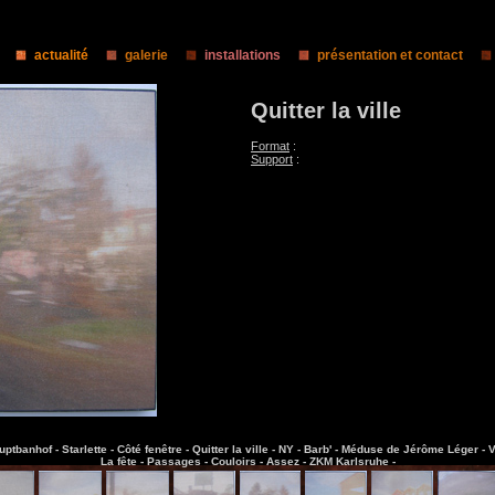
actualité
galerie
installations
présentation et contact
Quitter la ville
Format
:
Support
:
uptbanhof -
Starlette -
Côté fenêtre -
Quitter la ville -
NY -
Barb' -
Méduse de Jérôme Léger -
V
La fête -
Passages -
Couloirs -
Assez -
ZKM Karlsruhe -