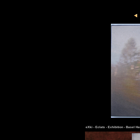
eXki -
Eclats -
Exhibition -
Basel Ha