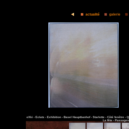
actualité
galerie
eXki -
Eclats -
Exhibition -
Basel Hauptbanhof -
Starlette -
Côté fenêtre -
Q
La fête -
Passages